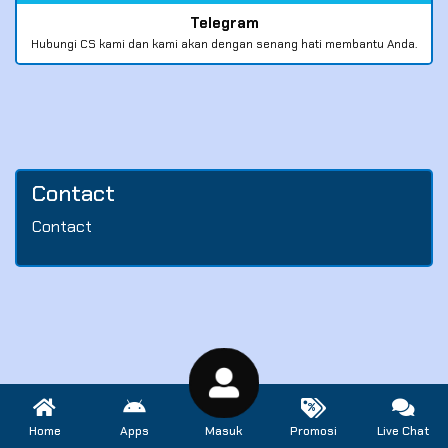
Telegram
Hubungi CS kami dan kami akan dengan senang hati membantu Anda.
Contact
Contact
Home
Apps
Masuk
Promosi
Live Chat